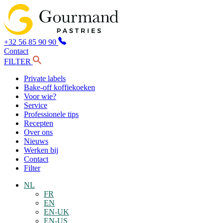
+32 56 85 90 90
Contact
FILTER
Private labels
Bake-off koffiekoeken
Voor wie?
Service
Professionele tips
Recepten
Over ons
Nieuws
Werken bij
Contact
Filter
NL
FR
EN
EN-UK
EN-US