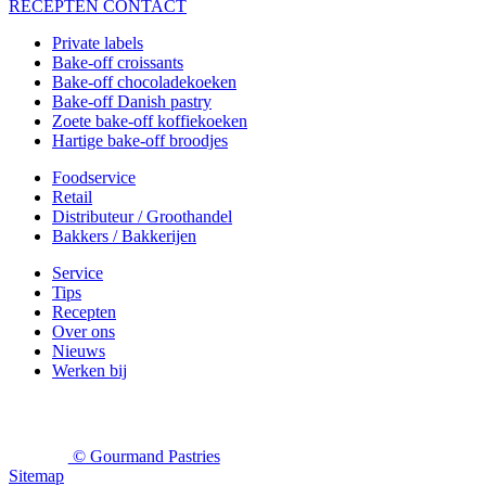
RECEPTEN
CONTACT
Private labels
Bake-off croissants
Bake-off chocoladekoeken
Bake-off Danish pastry
Zoete bake-off koffiekoeken
Hartige bake-off broodjes
Foodservice
Retail
Distributeur / Groothandel
Bakkers / Bakkerijen
Service
Tips
Recepten
Over ons
Nieuws
Werken bij
© Gourmand Pastries
Sitemap